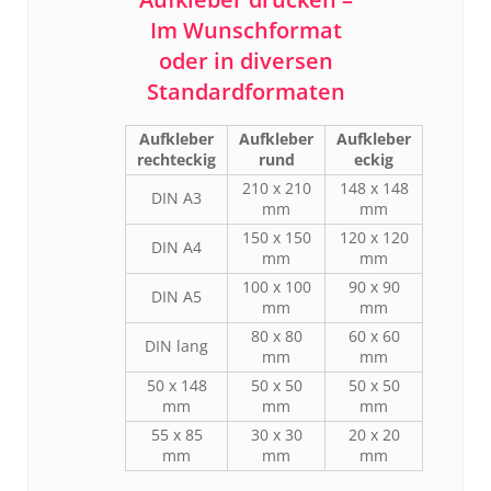
Im Wunschformat
oder in diversen
Standardformaten
Aufkleber
Aufkleber
Aufkleber
rechteckig
rund
eckig
210 x 210
148 x 148
DIN A3
mm
mm
150 x 150
120 x 120
DIN A4
mm
mm
100 x 100
90 x 90
DIN A5
mm
mm
80 x 80
60 x 60
DIN lang
mm
mm
50 x 148
50 x 50
50 x 50
mm
mm
mm
55 x 85
30 x 30
20 x 20
mm
mm
mm