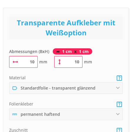
Transparente Aufkleber mit
Weißoption
Abmessungen (BxH)
➦
1 cm
x
1 cm
mm
mm
Material
Standardfolie - transparent glänzend
Folienkleber
permanent haftend
Zuschnitt