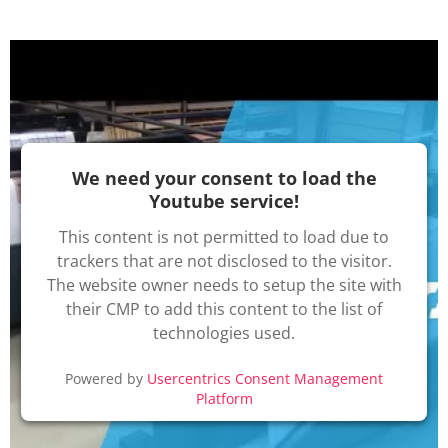
We need your consent to load the
Youtube service!
This content is not permitted to load due to
trackers that are not disclosed to the visitor.
The website owner needs to setup the site with
their CMP to add this content to the list of
technologies used.
Powered by
Usercentrics Consent Management
Platform