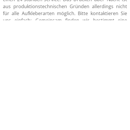
aus produktionstechnischen Gründen allerdings nicht
für alle Aufkleberarten möglich. Bitte kontaktieren Sie
uns einfach: Gemeinsam finden wir bestimmt eine
Lösung für Ihren eiligen Druckauftrag!
Worauf muss ich beim Verkleben des Autoaufklebers
achten?
Bringen Sie den Fahrzeugaufkleber an einer Stelle des
Autos an, die absolut sauber, fettfrei und trocken ist!
Entfernen Sie Autowachs vorher mit einem
Silikonentferner! Lösen Sie beim Verkleben einfach das
Trägerpapier von der bedruckten Folie! Nun können Sie
den Aufkleber sorgfältig am Auto festrakeln. Verwenden
Sie dazu einen Rakel mit einer weichen Filzkante!
Lassen sich Fahrzeugaufkleber wieder entfernen?
Ja! Sobald eine Werbeaktion abgeschlossen ist, kann der