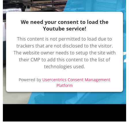
We need your consent to load the
Youtube service!
This content is not permitted to load due to
trackers that are not disclosed to the visitor.
The website owner needs to setup the site with
their CMP to add this content to the list of
technologies used.
Powered by
Usercentrics Consent Management
Platform