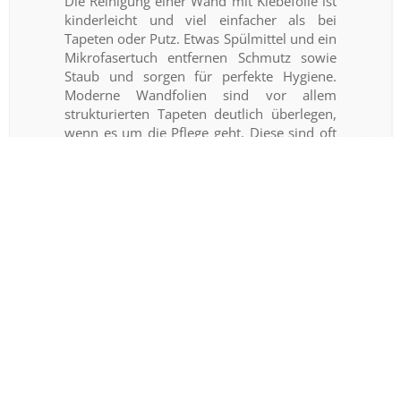
Die Reinigung einer Wand mit Klebefolie ist
kinderleicht und viel einfacher als bei
Tapeten oder Putz. Etwas Spülmittel und ein
Mikrofasertuch entfernen Schmutz sowie
Staub und sorgen für perfekte Hygiene.
Moderne Wandfolien sind vor allem
strukturierten Tapeten deutlich überlegen,
wenn es um die Pflege geht. Diese sind oft
richtige „Schmutzsammler“ und verewigen
auf Dauer verschüttete Flüssigkeiten. Bei
Folienwänden ist das nicht der Fall, da sich
Verunreinigungen einfach und mit wenige
Aufwand abwischen lassen.
Welche Aufkleberformen sind
bei StickerPrinting möglich?