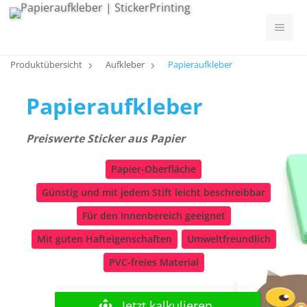
Produktübersicht
Aufkleber
Papieraufkleber
Papieraufkleber
Preiswerte Sticker aus Papier
Papier-Oberfläche
Günstig und mit jedem Stift leicht beschreibbar
Für den Innenbereich geeignet
Mit guten Hafteigenschaften
Umweltfreundlich
PVC-freies Material