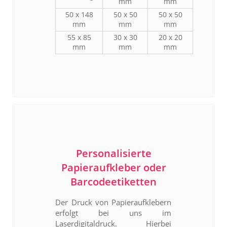
mm
mm
50 x 148
50 x 50
50 x 50
mm
mm
mm
55 x 85
30 x 30
20 x 20
mm
mm
mm
Personalisierte
Papieraufkleber oder
Barcodeetiketten
Der Druck von Papieraufklebern
erfolgt bei uns im
Laserdigitaldruck. Hierbei