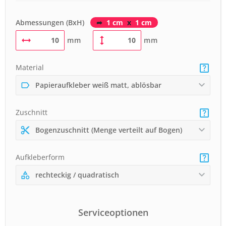
Abmessungen (BxH)
➦
1 cm
x
1 cm
mm
mm
Material
Papieraufkleber weiß matt, ablösbar
Zuschnitt
Bogenzuschnitt (Menge verteilt auf Bogen)
Aufkleberform
rechteckig / quadratisch
Serviceoptionen