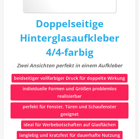
Doppelseitige
Hinterglasaufkleber
4/4-farbig
Zwei Ansichten perfekt in einem Aufkleber
beidseitiger vollfarbiger Druck für doppelte Wirkung
individuelle Formen und Größen problemlos
realisierbar
perfekt für Fenster, Türen und Schaufenster
geeignet
ideal für Werbebotschaften auf Glasflächen
langlebig und kratzfest für dauerhafte Nutzung