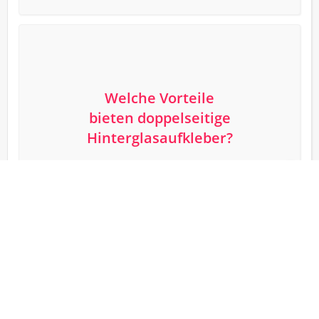
Welche Vorteile
bieten doppelseitige
Hinterglasaufkleber?
Diese Aufkleber bieten
mehrere Vorteile: Sie
ermöglichen eine
zweiseitige
Sichtbarkeit
, sind langlebig
und leicht anzubringen. Ihre
Anpassungsfähigkeit macht sie
ideal für verschiedene
Branchen, wie Einzelhandel,
Gastronomie oder Büros. Die
Designs können individuell
gestaltet werden, was Ihre